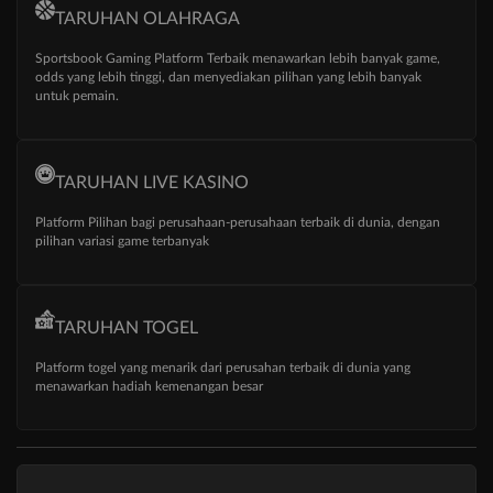
TARUHAN OLAHRAGA
Sportsbook Gaming Platform Terbaik menawarkan lebih banyak game,
odds yang lebih tinggi, dan menyediakan pilihan yang lebih banyak
untuk pemain.
TARUHAN LIVE KASINO
Platform Pilihan bagi perusahaan-perusahaan terbaik di dunia, dengan
pilihan variasi game terbanyak
TARUHAN TOGEL
Platform togel yang menarik dari perusahan terbaik di dunia yang
menawarkan hadiah kemenangan besar