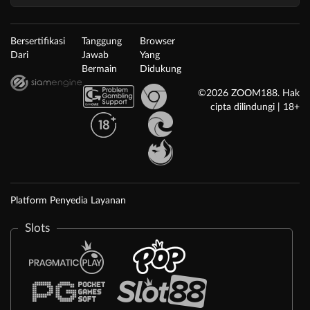
Bersertifikasi
Tanggung
Browser
Dari
Jawab
Yang
Bermain
Didukung
©2026 ZOOM188. Hak
cipta dilindungi | 18+
Platform Penyedia Layanan
Slots