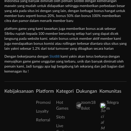
Indonesia yang banyak diminati oleh pemain Slot88 dengan kemenangan
maxwin yang mudah untuk didapatkan sehingga memberikan perbedaan besar
yang ada pada situs ini dengan yang lain, dengan berbagai bonus hangat untuk
member baru seperti bonus 20%, bonus 50% dan bonus 100% memberikan
citra dan pamor dalam menarik member baru
platform game yang kami tawarkan juga memberikan bonus acak sebesar
58ribu rupiah kepada 100 member beruntung setiap hari yang dapat dicek
langsung pada website kami. selain bonus untuk member aktif member kami
juga mendapatkan bonus komisi atau rollingan terbesar diantara situs situs yang
lain yakni sebesar 1.2% dari total turnover yang dibagikan secara harian
Dengan bekerjasama dengan
Slot88
kami yakin akan terus berkarya dengan
menyajikan game game unggulan yang terbaru, unik dan banyak diminati oleh
pemain kami, Jadi tunggu apa lagi bergabung lah sekarang dan jadi bagian dari
kemenagan itu !
Kebijaksanaan
Platform
Kategori
Dukungan
Komunitas
Promosi
Hot
zoom18
Telegra
Games
8slot
m
Loyalty
Slots
Referral
Live