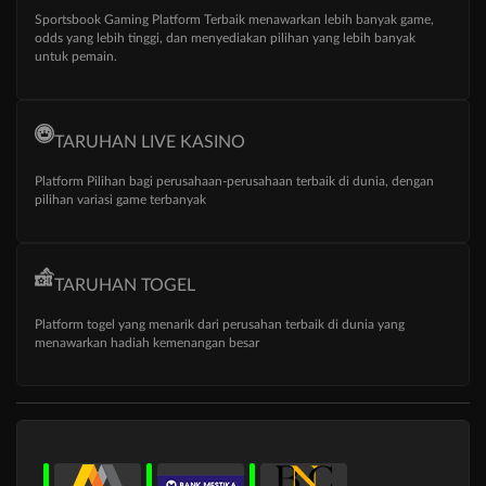
Sportsbook Gaming Platform Terbaik menawarkan lebih banyak game,
odds yang lebih tinggi, dan menyediakan pilihan yang lebih banyak
untuk pemain.
TARUHAN LIVE KASINO
Platform Pilihan bagi perusahaan-perusahaan terbaik di dunia, dengan
pilihan variasi game terbanyak
TARUHAN TOGEL
Platform togel yang menarik dari perusahan terbaik di dunia yang
menawarkan hadiah kemenangan besar