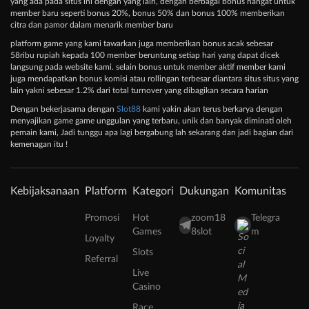
yang ada pada situs ini dengan yang lain, dengan berbagai bonus hangat untuk
member baru seperti bonus 20%, bonus 50% dan bonus 100% memberikan
citra dan pamor dalam menarik member baru
platform game yang kami tawarkan juga memberikan bonus acak sebesar
58ribu rupiah kepada 100 member beruntung setiap hari yang dapat dicek
langsung pada website kami. selain bonus untuk member aktif member kami
juga mendapatkan bonus komisi atau rollingan terbesar diantara situs situs yang
lain yakni sebesar 1.2% dari total turnover yang dibagikan secara harian
Dengan bekerjasama dengan
Slot88
kami yakin akan terus berkarya dengan
menyajikan game game unggulan yang terbaru, unik dan banyak diminati oleh
pemain kami, Jadi tunggu apa lagi bergabung lah sekarang dan jadi bagian dari
kemenagan itu !
Kebijaksanaan
Platform
Kategori
Dukungan
Komunitas
Promosi
Hot
zoom18
Telegra
Games
8slot
m
Loyalty
Slots
Referral
Live
Casino
Race