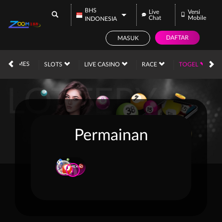
BHS
Live
Versi
Chat
Mobile
INDONESIA
DAFTAR
MASUK
OT GAMES
SLOTS
LIVE CASINO
RACE
TOGEL
Permainan
i