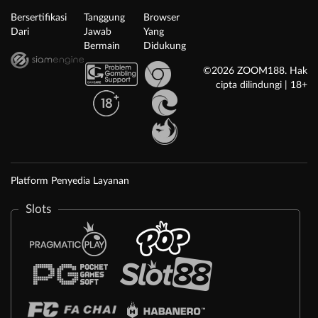
Bersertifikasi
Tanggung
Browser
Dari
Jawab
Yang
Bermain
Didukung
©2026 ZOOM188. Hak
cipta dilindungi | 18+
Platform Penyedia Layanan
Slots