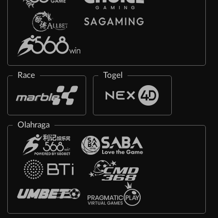
Race
Togel
Olahraga