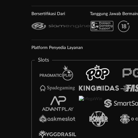
Bersertifikasi Dari
Tanggung Jawab Bermain
Platform Penyedia Layanan
Slots