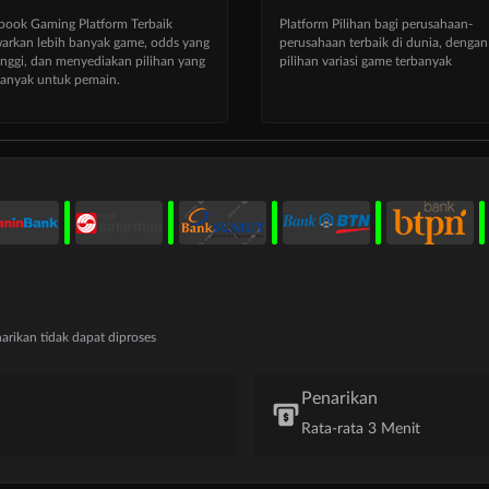
book Gaming Platform Terbaik
Platform Pilihan bagi perusahaan-
rkan lebih banyak game, odds yang
perusahaan terbaik di dunia, dengan
tinggi, dan menyediakan pilihan yang
pilihan variasi game terbanyak
banyak untuk pemain.
arikan tidak dapat diproses
Penarikan
Rata-rata 3 Menit