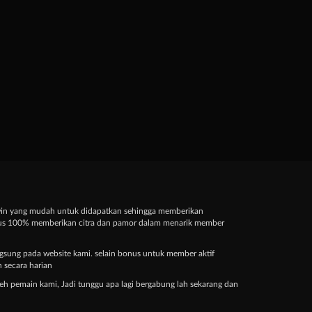
win yang mudah untuk didapatkan sehingga memberikan
onus 100% memberikan citra dan pamor dalam menarik member
gsung pada website kami. selain bonus untuk member aktif
n secara harian
eh pemain kami, Jadi tunggu apa lagi bergabung lah sekarang dan