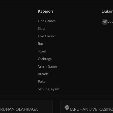
Kategori
Dukun
Hot Games
zo
Slots
Live Casino
Race
Togel
Olahraga
Crash Game
Arcade
Poker
Sabung Ayam
ARUHAN OLAHRAGA
TARUHAN LIVE KASIN