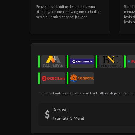
Penyedia slot online dengan beragam
Sports
pilihan game menarik yang memudahkan
menawa
pemain untuk mencapai jackpot
lebih 
lebih 
* Selama bank maintenance dan bank offline deposit dan pen
Deposit
Rata-rata 1 Menit