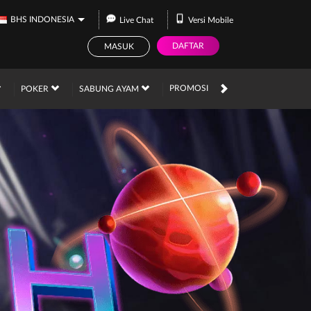
BHS INDONESIA
Live Chat
Versi Mobile
DAFTAR
MASUK
PROMOSI
POKER
SABUNG AYAM