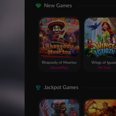
New Games
Rhapsody of Muertos
Wings of Iguaz
AdvantPlay
PG Soft
Jackpot Games