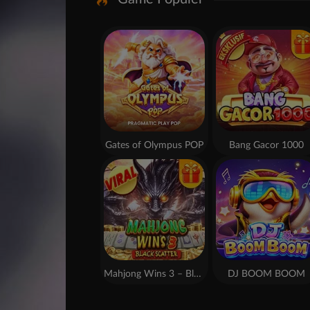
Gates of Olympus POP
Bang Gacor 1000
Mahjong Wins 3 – Black Scatter
DJ BOOM BOOM