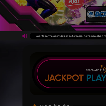
ktu ini, PP Virtual Sports permainan tidak akan tersedia. Kami memohon maaf atas
JACKPOT
PLA
Game Populer