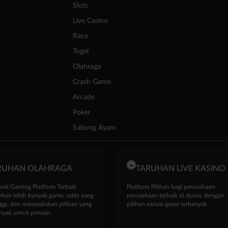
Slots
Live Casino
Race
Togel
Olahraga
Crash Game
Arcade
Poker
Sabung Ayam
RUHAN OLAHRAGA
TARUHAN LIVE KASINO
ook Gaming Platform Terbaik
Platform Pilihan bagi perusahaan-
kan lebih banyak game, odds yang
perusahaan terbaik di dunia, dengan
nggi, dan menyediakan pilihan yang
pilihan variasi game terbanyak
anyak untuk pemain.