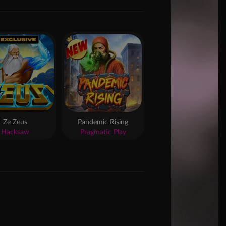
Ze Zeus
Pandemic Rising
Hacksaw
Pragmatic Play